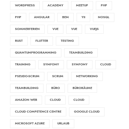
WORDPRESS
ACADEMY
MEETUP
PHP
PHP
ANGULAR
BEM
YII
NOSQL
SOMMERFERIEN
VUE
VUE
VUEJS
RUST
FLUTTER
TESTING
QUANTUMPROGRAMMING
TEAMBUILDING
TRAINING
SYMFONY
SYMFONY
CLOUD
PSEUDO-SCRUM
SCRUM
NETWORKING
TEAMBUILDING
BÜRO
BÜRORÄUME
AMAZON WEB
CLOUD
CLOUD
CLOUD COMPETENCE CENTRE
GOOGLE CLOUD
MICROSOFT AZURE
URLAUB