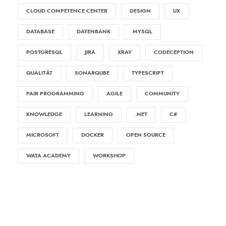
CLOUD COMPETENCE CENTER
DESIGN
UX
DATABASE
DATENBANK
MYSQL
POSTGRESQL
JIRA
XRAY
CODECEPTION
QUALITÄT
SONARQUBE
TYPESCRIPT
PAIR PROGRAMMING
AGILE
COMMUNITY
KNOWLEDGE
LEARNING
.NET
C#
MICROSOFT
DOCKER
OPEN SOURCE
WATA ACADEMY
WORKSHOP