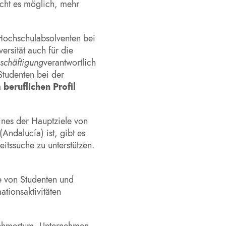
acht es möglich, mehr
 Hochschulabsolventen bei
versität auch für die
eschäftigung
verantwortlich
Studenten bei der
 beruflichen Profil
ines der Hauptziele von
ndalucía) ist, gibt es
tssuche zu unterstützen.
e von Studenten und
tionsaktivitäten
rnehmertum, Unternehmen