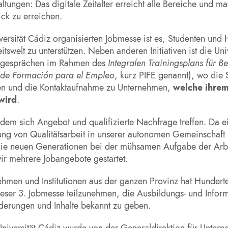
ltungen: Das digitale Zeitalter erreicht alle Bereiche und m
ck zu erreichen.
versität Cádiz organisierten Jobmesse ist es, Studenten und
itswelt zu unterstützen. Neben anderen Initiativen ist die Uni
gsgesprächen im Rahmen des
Integralen Trainingsplans für B
l de Formación para el Empleo
, kurz PIFE genannt), wo die 
en und die Kontaktaufnahme zu Unternehmen,
welche ihrem
 wird
.
 dem sich Angebot und qualifizierte Nachfrage treffen. Da e
ng von Qualitätsarbeit in unserer autonomen Gemeinschaft (A
die neuen Generationen bei der mühsamen Aufgabe der Arbei
r mehrere Jobangebote gestartet.
ehmen und Institutionen aus der ganzen Provinz hat Hundert
eser 3. Jobmesse teilzunehmen, die Ausbildungs- und Informa
derungen und Inhalte bekannt zu geben.
 Universität Cádiz wurde von der Generaldirektion für Unte