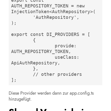
export const 
AUTH_REPOSITORY_TOKEN = new 
InjectionToken<AuthRepository>(

	'AuthRepository',

);

export const DI_PROVIDERS = [

	{

		provide: 
AUTH_REPOSITORY_TOKEN,

		useClass: 
ApiAuthRepository,

	},

	// other providers

];
Diese Provider werden dann zur app.config.ts
hinzugefügt.