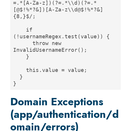
=.*[A-Za-z])(?=.*\\d)(?=.*
[@$!%*?&])[A-Za-z\\d@$!%*?&]
{8,}$/; 

    if 
(!usernameRegex.test(value)) {

      throw new 
InvalidUsernameError();

    }

    this.value = value;

  }

}
Domain Exceptions
(app/authentication/d
omain/errors)