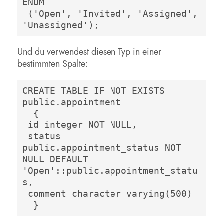
ENUM

 ('Open', 'Invited', 'Assigned', 
'Unassigned');
Und du verwendest diesen Typ in einer
bestimmten Spalte:
CREATE TABLE IF NOT EXISTS 
public.appointment

  {

 id integer NOT NULL,

 status 
public.appointment_status NOT 
NULL DEFAULT 
'Open'::public.appointment_statu
s,

 comment character varying(500)

  }