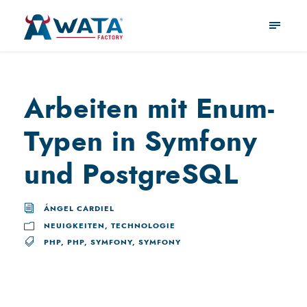
Arbeiten mit Enum-
Typen in Symfony
und PostgreSQL
ÁNGEL CARDIEL
NEUIGKEITEN
,
TECHNOLOGIE
PHP
,
PHP
,
SYMFONY
,
SYMFONY