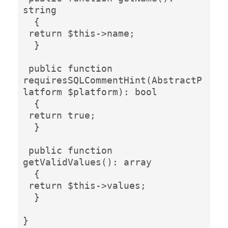
string 

  {  

 return $this->name; 

  }  

 public function 
requiresSQLCommentHint(AbstractP
latform $platform): bool 

  {  

 return true; 

  }  

 public function 
getValidValues(): array 

  {  

 return $this->values; 

  }  

}  
