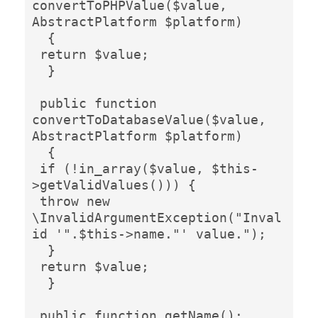
convertToPHPValue($value, 
AbstractPlatform $platform) 

  {  

 return $value; 

  }  

 public function 
convertToDatabaseValue($value, 
AbstractPlatform $platform) 

  {  

 if (!in_array($value, $this-
>getValidValues())) { 

 throw new 
\InvalidArgumentException("Inval
id '".$this->name."' value."); 

  }  

 return $value; 

  }  

 public function getName(): 