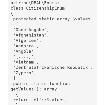
octrine\DBAL\Enums;

class CitizenshipEnum

{

 protected static array $values 
= [

 'Ohne Angabe',

 'Afghanistan',

 'Algerien',

 'Andorra',

 'Angola',

 '[....]',

 'Vietnam',

 'Zentralafrikanische Republik',

 'Zypern',

 ];

 public static function 
getValues(): array

  {

 return self::$values;
